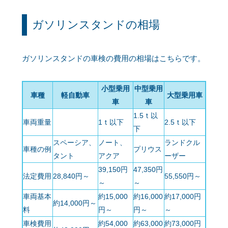
ガソリンスタンドの相場
ガソリンスタンドの車検の費用の相場はこちらです。
小型乗用
中型乗用
車種
軽自動車
大型乗用車
車
車
1.5ｔ以
車両重量
1ｔ以下
2.5ｔ以下
下
スペーシア、
ノート、
ランドクル
車種の例
プリウス
タント
アクア
ーザー
39,150円
47,350円
法定費用
28,840円～
55,550円～
～
～
車両基本
約15,000
約16,000
約17,000円
約14,000円～
料
円～
円～
～
車検費用
約54,000
約63,000
約73,000円