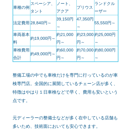
スペーシア、
ノート、
ランドクル
車種の例
プリウス
タント
アクア
ーザー
39,150円
47,350円
法定費用
28,840円～
55,550円～
～
～
車両基本
約21,000
約23,000
約25,000円
約19,000円～
料
円～
円～
～
車検費用
約60,000
約70,000
約80,000円
約49,000円～
合計
円～
円～
～
整備工場の中でも車検だけを専門に行っているのが車
検専門店。全国的に展開しているチェーン店が多く、
特徴はやはり１日車検などで早く、費用も安いという
点です。
元ディーラーの整備士などが多く在中している店舗も
多いため、技術面においても安心できます。