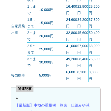
1ｔま
16,400
22,800
25,200
10,000円
で
円
円
円
1.5ｔ
24,600
34,200
37,800
15,000円
自家用乗
まで
円
円
円
用車
2ｔま
32,800
45,600
50,400
20,000円
で
円
円
円
2.5ｔ
41,000
57,000
63,000
25,000円
まで
円
円
円
3ｔま
49,200
68,400
75,600
30,000円
で
円
円
円
6,600
8,200
8,800
軽自動車
5,000円
円
円
円
関連記事
★
【最新版】車検の重量税一覧表！仕組みや減