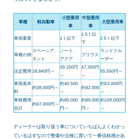
小型乗用
中型乗用
車種
軽自動車
大型乗用車
車
車
1.5ｔ以
車両重量
1ｔ以下
2.5ｔ以下
下
スペーシア、
ノート、
ランドクル
車種の例
プリウス
タント
アクア
ーザー
39,150円
47,350円
法定費用
28,840円～
55,550円～
～
～
車両基本
約40,500
約53,000円
約38,000円～
約42,000
料
～
～
車検費用
約80,000
約89,000
約109,000円
約67,000円～
合計
円～
円～
～
ディーラーは取り扱う車についていちばんよくわかっ
ているはずなので整備や点検に置いて一番信頼感があ