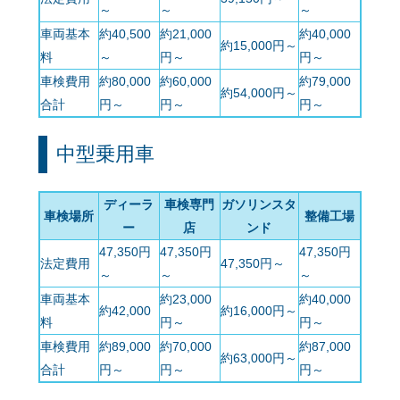
～
～
～
車両基本
約40,500
約21,000
約40,000
約15,000円～
料
～
円～
円～
車検費用
約80,000
約60,000
約79,000
約54,000円～
合計
円～
円～
円～
中型乗用車
ディーラ
車検専門
ガソリンスタ
車検場所
整備工場
ー
店
ンド
47,350円
47,350円
47,350円
法定費用
47,350円～
～
～
～
車両基本
約23,000
約40,000
約42,000
約16,000円～
料
円～
円～
車検費用
約89,000
約70,000
約87,000
約63,000円～
合計
円～
円～
円～