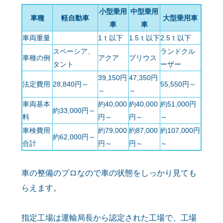
小型乗用
中型乗用
車種
軽自動車
大型乗用車
車
車
車両重量
1ｔ以下
1.5ｔ以下
2.5ｔ以下
スペーシア、
ランドクル
車種の例
アクア
プリウス
タント
ーザー
39,150円
47,350円
法定費用
28,840円～
55,550円～
～
～
車両基本
約40,000
約40,000
約51,000円
約33,000円～
料
円～
円～
～
車検費用
約79,000
約87,000
約107,000円
約62,000円～
合計
円～
円～
～
車の整備のプロなので車の状態をしっかり見ても
らえます。
指定工場は運輸局長から認定された工場で、工場