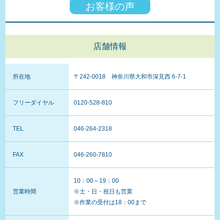
お客様の声
洗車と室内清掃を無料で提供します！
店舗情報
車検の際に室内消臭・抗菌処理をもれなくプ
レゼント！
所在地
〒242-0018 神奈川県大和市深見西 6-7-1
すべての車検費用にクレジットカードが利用
フリーダイヤル
0120-528-810
できます。
TEL
046-264-2318
整備保証が付いているのでご安心ください。
FAX
046-260-7810
60歳以上のお客様にはエンジンオイルを無料
10：00～19：00
で交換。
営業時間
※土・日・祝日も営業
※作業の受付は18：00まで