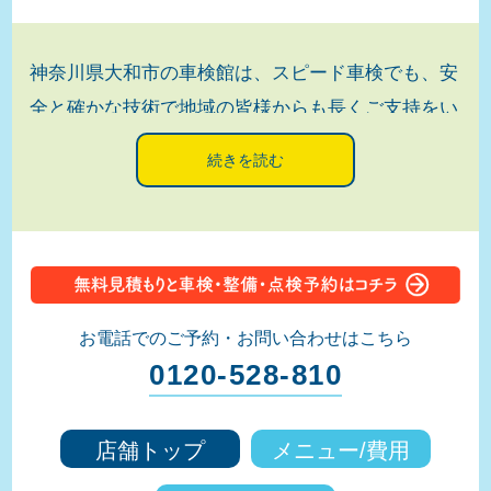
神奈川県大和市の車検館は、スピード車検でも、安
全と確かな技術で地域の皆様からも長くご支持をい
ただいております。店内は広く清潔で無料ドリン
ク、雑誌も置いています。また、小さいお子様が一
緒で安心のキッズコーナーや疲れを癒せるマッサー
ジチェアも完備してます。無料で自転車の貸出しも
行っており周辺でショッピングを楽しむことも可能
です。納車後は直ぐに乗って帰宅が出来ます。早く
お電話でのご予約・お問い合わせはこちら
車検の予約をされた場合の割引なども行っており、
0120-528-810
整備や点検、塗装から鈑金、任意保険のご相談など
も承ります。費用やご要望などにも出来る限り対応
店舗トップ
メニュー/費用
いたします。