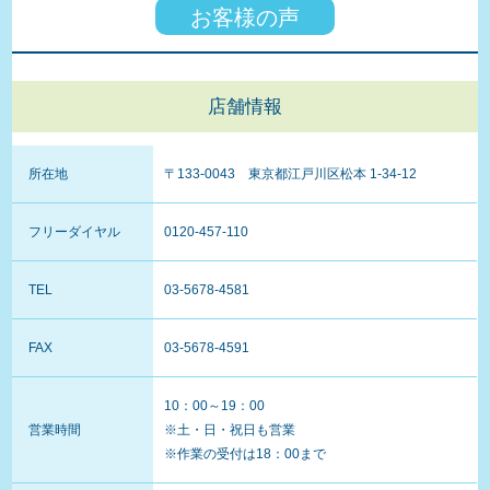
お客様の声
車検終了後は室内清掃付きの洗車をしていま
す
店舗情報
室内消臭・抗菌処理をもれなくプレゼントし
ています
所在地
〒133-0043 東京都江戸川区松本 1-34-12
お支払いは現金の他にクレジットカードが使
フリーダイヤル
0120-457-110
えます
TEL
03-5678-4581
整備保証があるのでご安心ください
FAX
03-5678-4591
60歳以上のお客様限定でエンジンオイルを無
10：00～19：00
料交換
営業時間
※土・日・祝日も営業
※作業の受付は18：00まで