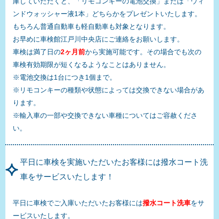
庫していただくと、「リモコンキーの電池交換」または「ウィ
ンドウォッシャー液1本」どちらかをプレゼントいたします。
もちろん普通自動車も軽自動車も対象となります。
お早めに車検館江戸川中央店にご連絡をお願いします。
車検は満了日の
2ヶ月前
から実施可能です。その場合でも次の
車検有効期限が短くなるようなことはありません。
※電池交換は1台につき1個まで。
※リモコンキーの種類や状態によっては交換できない場合があ
ります。
※輸入車の一部や交換できない車種についてはご容赦くださ
い。
平日に車検を実施いただいたお客様には撥水コート洗
車をサービスいたします！
平日に車検でご入庫いただいたお客様には
撥水コート洗車
をサ
ービスいたします。