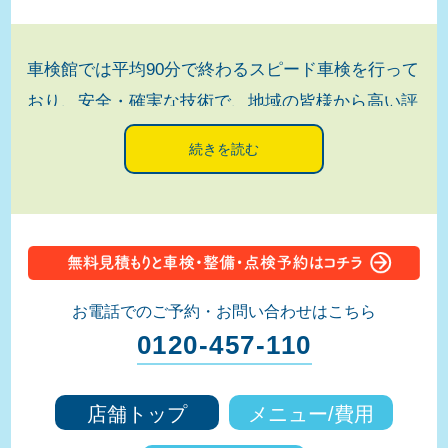
車検館では平均90分で終わるスピード車検を行って
おり、安全・確実な技術で、地域の皆様から高い評
価をいただいています。快適に待ち時間を過ごせる
よう、無料ドリンク、雑誌をご用意、マッサージチ
ェアの設置や、お子さんとご一緒でも楽しめるキッ
ズコーナーも完備しています。また、無料の自転車
貸し出しもありますので、車検完了までを思いのま
まに過ごすことができます。お支払い方法は現金払
お電話でのご予約・お問い合わせはこちら
い、各種クレジットカードも使用可能です。定期点
0120-457-110
検・塗装・鈑金・任意保険のご相談など、大切な愛
車のかかりつけ医として何なりとご用命ください。
店舗トップ
メニュー/費用