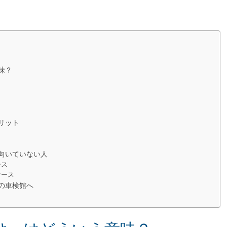
味？
リット
向いていない人
ース
ケース
の車検館へ