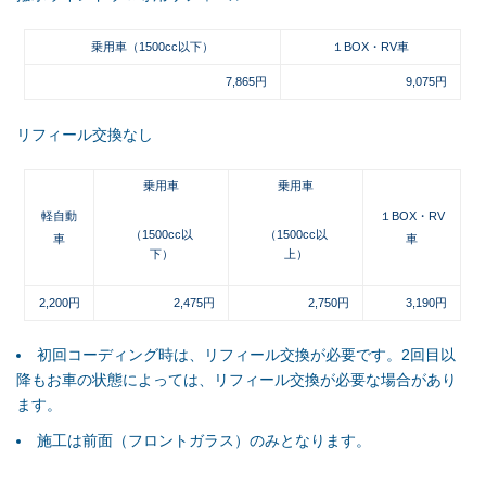
乗用車（1500cc以下）
１BOX・RV車
7,865円
9,075円
リフィール交換なし
乗用車
乗用車
軽自動
１BOX・RV
（1500cc以
（1500cc以
車
車
下）
上）
2,200円
2,475円
2,750円
3,190円
初回コーディング時は、リフィール交換が必要です。2回目以
降もお車の状態によっては、リフィール交換が必要な場合があり
ます。
施工は前面（フロントガラス）のみとなります。