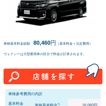
80,460
円
車検基本料金総額
（基本料金＋法定費用）
ヴォクシーは大型乗用車の区分で料金が計算されます。
車検参考費用の内訳
基本料金
*1
車検基本料金
16,060円