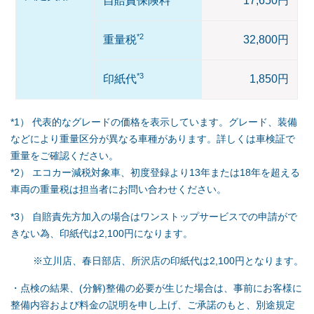
自賠責保険料
17,650円
*2
重量税
32,800円
*3
印紙代
1,850円
*1） 代表的なグレードの価格を表示しています。グレード、装備
などにより重量区分が異なる車種があります。詳しくは車検証で
重量をご確認ください。
*2） エコカー減税対象車、初度登録より13年または18年を超える
車両の重量税は担当者にお問い合わせください。
*3） 自賠責先方加入の場合はワンストップサービスでの申請がで
きない為、印紙代は2,100円になります。
※
立川店、春日部店、所沢店の印紙代は2,100円となります。
・点検の結果、(分解)整備の必要が生じた場合は、事前にお客様に
整備内容および料金の説明を申し上げ、ご承諾のもと、別途規定