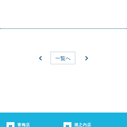
一覧へ
青梅店
堀之内店